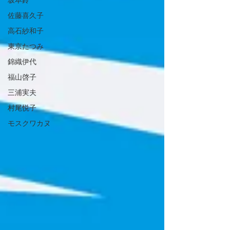
坂本鈴
佐藤喜久子
高石紗和子
東京たつみ
錦織伊代
福山啓子
三浦実夫
村尾悦子
モスクワカヌ