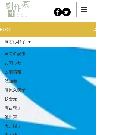
BLOG
高石紗和子
全ての記事
お知らせ
公演情報
勉強会
篠原久美子
校倉元
有吉朝子
池田恵
黒川陽子