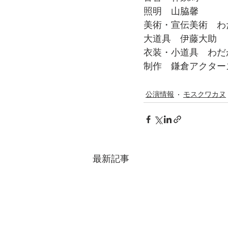
照明　山脇馨
美術・宣伝美術　わ
大道具　伊藤大助
衣装・小道具　わだ
制作　鎌倉アクター
公演情報
モスクワカヌ
最新記事