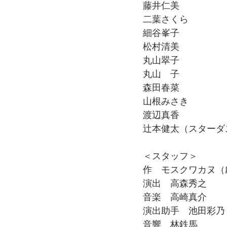
藤井仁美
二葉さくら
細谷峯子
松村清美
丸山翠子
丸山　子
森田春菜
山根みさき
渡辺真香
辻本健太（スターダ
＜スタッフ＞
作　モスクワカヌ（
演出　高森秀之
音楽　高崎真介
演出助手　池田彩乃
音響　林鉄馬