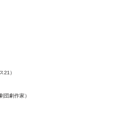
ス21）
劇団劇作家）