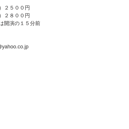
）２５００円
）２８００円
は開演の１５分前
yahoo.co.jp