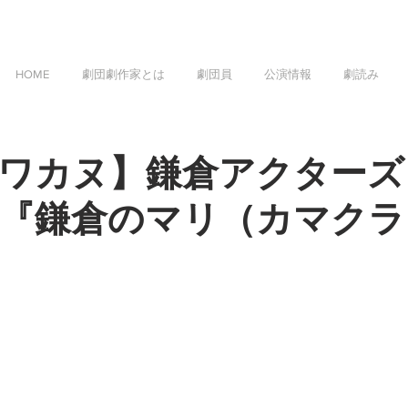
HOME
劇団劇作家とは
劇団員
公演情報
劇読み
ワカヌ】鎌倉アクターズ
『鎌倉のマリ（カマクラ