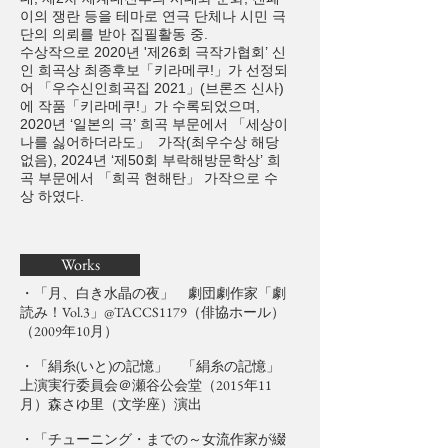
이의 쟁란 등을 테마로 연극 단체나 시민 극
단의 의뢰를 받아 집필활동 중.
수상작으로 2020년 '제26회 극작가협회’ 신
인 희곡상 최종후보「키라메쿠!」가 선정되
어 「우수신인희곡집 2021」(브론즈 신사)
에 작품「키라메쿠!」가 수록되었으며,
2020년 ‘일본의 극’ 희곡 부문에서 「세상이
나를 싫어하더라도」 가작(최우수상 해당
없음), 2024년 ‘제50회 부락해방문학상’ 희
곡 부문에서 「희곡 현해탄」 가작으로 수
상 하였다.
Works
・「月、白き水晶の夜」 劇団劇作家「劇
読み！Vol.3」@TACCS1179（俳協ホール）
（2009年10月）
・「絹糸(いと)の記憶」 「絹糸の記憶」
上演実行委員会＠瀬谷公会堂（2015年11
月）森さゆ里（文学座）演出
・「チューニング・までの～女流作家が綴