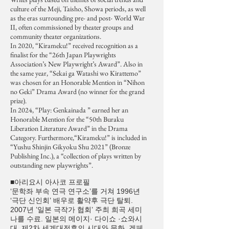
culture of the Meji, Taisho, Showa periods, as well
as the eras surrounding pre- and post- World War
II, often commissioned by theater groups and
community theater organizations.
In 2020, “Kirameku!” received recognition as a
finalist for the “26th Japan Playwrights
Association’s New Playwright’s Award”. Also in
the same year, “Sekai ga Watashi wo Kirattemo”
was chosen for an Honorable Mention in “Nihon
no Geki” Drama Award (no winner for the grand
prize).
In 2024, “Play: Genkainada ” earned her an
Honorable Mention for the “50th Buraku
Liberation Literature Award” in the Drama
Category. Furthermore,“Kirameku!” is included in
“Yushu Shinjin Gikyoku Shu 2021” (Bronze
Publishing Inc.), a “collection of plays written by
outstanding new playwrights”.
■아리요시 아사코 프로필
‘문학좌 부속 연극 연구소’를 거쳐 1996년
‘극단 신인회’ 배우로 활약후 극단 탈퇴.
2007년 ’일본 극작가 협회’ 주최 희곡 세미
나를 수료. 일본의 메이지· 다이쇼 ·쇼와시
대, 제2차 세계대전후의 시대와 문화, 겐페