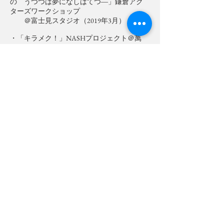
の うつつは夢になしはてつ―」鎌倉アク
ターズワークショップ
＠富士見スタジオ（2019年3月）
・「キラメク！」NASHプロジェクト＠萬
劇場（2020年3月）津田英三演出
​・「世界が私を嫌っても」日本の劇戯曲賞
2020佳作 成果発表会＠芸能花伝舎（2021
年9月）
・リーディングミュージカル「ヴェガとア
ルテオ」劇団劇作家主催公演＠築地・汐留
BLUE MOOD（2021年11月）平戸麻衣演出
​・「波津子―レディの肖像」朱の会＠アー
トスペースプロット（2022年11月）
・平林たい子没後50周年記念「世界が私を
嫌っても」
劇団劇作家主催公演＠
TACCS1179(
2022年12月）西本由香（文学
座）演出
戯曲「玄海灘」（脚色 原作「玄海灘」
・
金達寿） 玄海灘を上演する会＠調布市せ