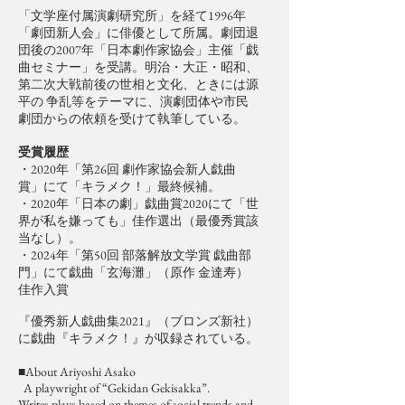
「文学座付属演劇研究所」を経て1996年
「劇団新人会」に俳優として所属。劇団退
団後の2007年「日本劇作家協会」主催「戯
曲セミナー」を受講。明治・大正・昭和、
第二次大戦前後の世相と文化、ときには源
平の 争乱等をテーマに、演劇団体や市民
劇団からの依頼を受けて執筆している。
受賞履歴
・2020年「第26回 劇作家協会新人戯曲
賞」にて「キラメク！」
最終候補。
・2020年「日本の劇」戯曲賞2020にて「世
界が私を嫌っても」佳作選出（最優秀賞該
当なし）。
・2024年「第50回 部落解放文学賞 戯曲部
門」にて戯曲「玄海灘」（原作 金達寿）
佳作入賞
『優秀新人戯曲集2021』（ブロンズ新社）
に戯曲『キラメク！』が収録されている。
■About Ariyoshi Asako
A playwright of “Gekidan Gekisakka”.
Writes plays based on themes of social trends and