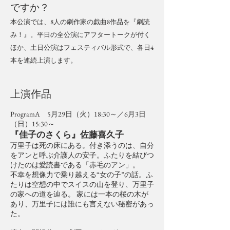
ですか？
本公演では、8人の劇作家の戯曲8作品を『劇読
み！』。平日の全公演にアフタートークが付く
ほか、土日公演はフェスティバル形式で、各日4
本を連続上演します。
上演作品
ProgramA 5月29日（火）18:30～／6月3日
（日）15:30～
『佳子のさくら』佐藤喜久子
万里子は死の床にある。付き添うのは、自分
をアンと呼ぶ介護人の安子。ふたりを結びつ
けたのは愛読書である「赤毛のアン」。
不幸を想像力で乗り越える“女の子”の話。ふ
たりは空想の中でスイスの山を登り、万里子
の家への道を辿る。 家には一本の桜の木が
あり、万里子には誰にも言えない秘密があっ
た。