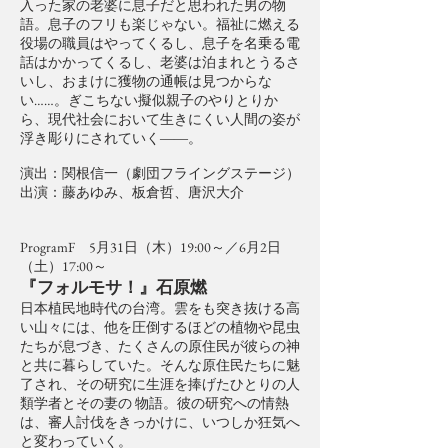
入った家の老婆に息子だと思われた男の物
語。息子のフリも楽じゃない。福祉に燃える
役場の職員はやってくるし、息子を名乗る電
話はかかってくるし、老婆は泊まれとうるさ
いし、おまけに獲物の通帳は見つからな
い……。ぎこちない擬似親子のやりとりか
ら、現代社会において生きにくい人間の姿が
浮き彫りにされていく――。
演出：関根信一（劇団フライングステージ）
出演：藤あゆみ、板倉哲、唐沢大介
ProgramF 5月31日（木）19:00～／6月2日
（土）17:00～
『フォルモサ！』石原燃
日本植民地時代の台湾。雲をも突き抜ける高
い山々には、他を圧倒するほどの植物や昆虫
たちが息づき、たくさんの原住民が彼らの神
と共に暮らしていた。そんな原住民たちに魅
了され、その研究に生涯を捧げたひとりの人
類学者とその妻の 物語。彼の研究への情熱
は、審人討伐をきっかけに、いつしか狂気へ
と変わっていく。