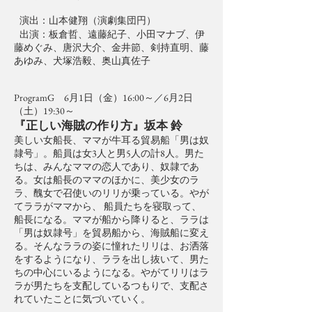
演出：山本健翔（演劇集団円）
出演：板倉哲、遠藤紀子、小田マナブ、伊
藤めぐみ、唐沢大介、金井節、剣持直明、藤
あゆみ、犬塚浩毅、奥山真佐子​
ProgramG 6月1日（金）16:00～／6月2日
（土）19:30～
『正しい海賊の作り方』坂本 鈴
美しい女船長、ママが牛耳る貿易船「男は奴
隷号」。船員は女3人と男5人の計8人。男た
ちは、みんなママの恋人であり、奴隷であ
る。女は船長のママのほかに、美少女のラ
ラ、醜女で召使いのリリが乗っている。やが
てララがママから、 船員たちを寝取って、
船長になる。ママが船から降りると、ララは
「男は奴隷号」を貿易船から、海賊船に変え
る。そんなララの姿に憧れたリリは、お洒落
をするようになり、ララを出し抜いて、男た
ちの中心にいるようになる。やがてリリはラ
ラが男たちを支配しているつもりで、支配さ
れていたことに気づいていく。