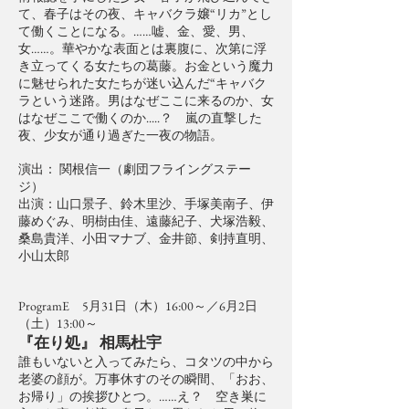
て、春子はその夜、キャバクラ嬢“リカ”とし
て働くことになる。……嘘、金、愛、男、
女……。華やかな表面とは裏腹に、次第に浮
き立ってくる女たちの葛藤。お金という魔力
に魅せられた女たちが迷い込んだ“キャバク
ラという迷路。男はなぜここに来るのか、女
はなぜここで働くのか.....？ 嵐の直撃した
夜、少女が通り過ぎた一夜の物語。
演出： 関根信一（劇団フライングステー
ジ）
出演：山口景子、鈴木里沙、手塚美南子、伊
藤めぐみ、明樹由佳、遠藤紀子、犬塚浩毅、
桑島貴洋、小田マナブ、金井節、剣持直明、
小山太郎
ProgramE 5月31日（木）16:00～／6月2日
（土）13:00～
『在り処』 相馬杜宇
誰もいないと入ってみたら、コタツの中から
老婆の顔が。万事休すのその瞬間、「おお、
お帰り」の挨拶ひとつ。……え？ 空き巣に