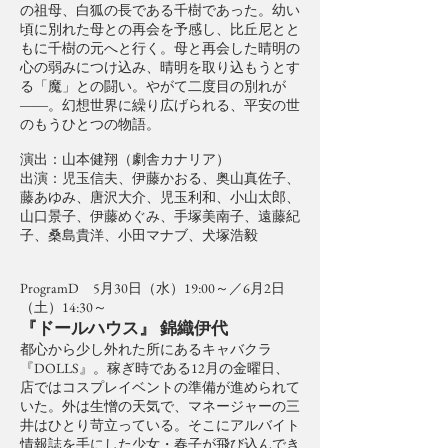
の祖母、白狐の長である千樹であった。幼い
頃に別れた母との再会を予感し、比丘尼とと
もに千樹の元へと行く。母と再会した晴明の
心の弱みにつけ込み、晴明を取り込もうとす
る「魔」との闘い。やがて二度目の別れが
――。幻想世界に繰り広げられる、平安の世
のもうひとつの物語。
演出：山本健翔（劇舎カナリア）
出演：児玉信夫、伊藤かおる、奥山真佐子、
藤あゆみ、唐沢大介、児玉利和、小山太郎、
山口景子、伊藤めぐみ、手塚美南子、遠藤紀
子、桑島貴洋、小田マナブ、犬塚浩毅
ProgramD 5月30日（水）19:00～／6月2日
（土）14:30～
『ドールハウス』 錦織伊代
都心から少し外れた所にあるキャバクラ
『DOLLS』。稼ぎ時である12月の金曜日、
店ではコスプレイベントの準備が進められて
いた。外は生憎の天気で、マネージャーの三
井はひとり苛立っている。そこにアルバイト
情報誌を手にした少女・春子が飛び込んでき