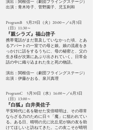
演出：関根信一（劇団フライングステージ）
出演：青木玲子、菅野園子、児玉利和
ProgramB 5月29日（火）20:00～／6月3日
（日）11:30～
『親シラズ』福山啓子
携帯電話がまだ普及していなかった頃、とあ
るアパートの一室での母と娘。娘の流産をき
っかけに話をするうちに、母の秘密と、父の
生き様が次第にあぶり出されていく。日常会
話の中に織り込まれた生と死の物語。
演出：関根信一（劇団フライングステージ）
出演：伊藤かおる、泉川真理
ProgramC 5月30日（水）16:00～／6月3日
（日）13:00～
『白狐』白井美佐子
平安時代に名を馳せた安倍晴明は、その尋常
ならざる力のために日々「魔」に狙われてい
る。ある日、晴明の元に比丘尼が病の友を助
けてほしいと訪ねてきた。この友こそが晴明