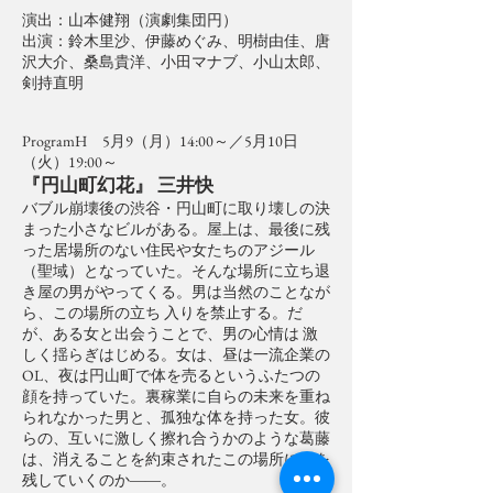
演出：山本健翔（演劇集団円）
出演：鈴木里沙、伊藤めぐみ、明樹由佳、唐
沢大介、桑島貴洋、小田マナブ、小山太郎、
剣持直明
ProgramH 5月9（月）14:00～／5月10日
（火）19:00～
『円山町幻花』 三井快
バブル崩壊後の渋谷・円山町に取り壊しの決
まった小さなビルがある。屋上は、最後に残
った居場所のない住民や女たちのアジール
（聖域）となっていた。そんな場所に立ち退
き屋の男がやってくる。男は当然のことなが
ら、この場所の立ち 入りを禁止する。だ
が、ある女と出会うことで、男の心情は 激
しく揺らぎはじめる。女は、昼は一流企業の
OL、夜は円山町で体を売るというふたつの
顔を持っていた。裏稼業に自らの未来を重ね
られなかった男と、孤独な体を持った女。彼
らの、互いに激しく擦れ合うかのような葛藤
は、消えることを約束されたこの場所に何を
残していくのか――。