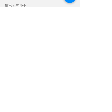
演出：三井快
出演：池田火斗志、伊藤めぐみ、伊藤かお
る、手塚美南子、鈴木里沙、山口景子、紀伊
修平、明樹由佳、金井節
＜アフタートークについて＞
平日、全公演後に著名な劇作家をゲストに
お招きして、 各作家が作品について語るア
フタートークを開催。
5月29日（火）
『佳子のさくら』別役実氏
『親シラズ』別役実氏
5月30日（水）
『白狐』横内謙介氏