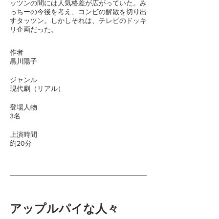
ッツンの間には人気格差が広がっていた。み
っちーの今後を考え、コンビの解散を切り出
すタッツン。しかしそれは、テレビのドッキ
リ企画だった。
作者
黒川陽子
ジャンル
現代劇（リアル）
登場人物
3名
上演時間
約20分
アップルパイな人々