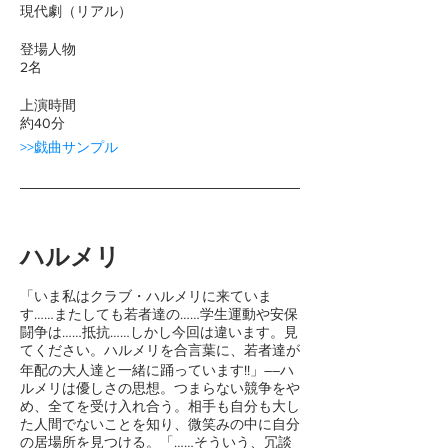
現代劇（リアル）
登場人物
2名
上演時間
約40分
>>戯曲サンプル
ハルメリ
「いま私はクラブ・ハルメリに来ていま
す……またしても若者達の……学生運動や安保
闘争は……抵抗……しかし今回は違います。見
てください。ハルメリを合言葉に、若者達が
年配の大人達と一緒に踊っています!!」――ハ
ルメリは優しさの思想。つまらない競争をや
め、全てを受け入れ合う。相手も自分も大し
た人間でないことを知り、微笑みの中に自分
の居場所を見つける。「……そういう、冗談