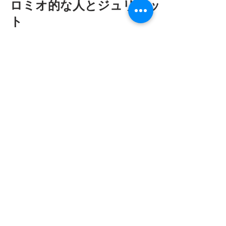
ロミオ的な人とジュリエッ
ト
ロミオと運命的な恋に落ちたジュリエット。
しかしその夜、ロミオの魂とジュリエット
の“乳母”の魂が入れ替わってしまった。「あ
ぁ、ロミオ、ロミオ、どうしてあなたはロミ
オじゃないの？」両家の境を曖昧にする三角
関係の果てに、彼女が下した決断とは―
作者
黒川陽子
ジャンル
時代劇（古代～中世）
登場人物
11名
上演時間
約70分
>>戯曲サンプル