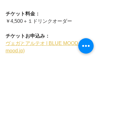
チケット料金：
￥4,500＋１ドリンクオーダー
チケットお申込み：
ヴェガとアルテオ | BLUE MOOD (blue-
mood.jp)
お問い合わせ・お申込み：
劇団劇作家；
gekidangekisakka@gmail.com　電話・
080-5498-5037
お申し込みの際は、
①お名前　②電話番号　
③14:00/18:30　いずれかご希望の時
間　④枚数
以上を明記してお申し込みください。
※どのような形でこの公演をお知りに