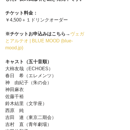
チケット料金：
￥4,500＋１ドリンクオーダー
※チケットお申込みはこちら→
ヴェガ
とアルテオ | BLUE MOOD (blue-
mood.jp)
キャスト（五十音順）
大柿友哉（ECHOES）
春日　希（エレメンツ）
神　由紀子（朱の会）
神田麻衣
佐藤千裕
鈴木結里（文学座）
西原　純
吉田　連（東京二期会）
吉村　直（青年劇場）