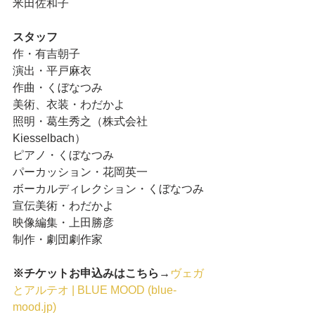
米田佐和子
スタッフ
作・有吉朝子
演出・平戸麻衣
作曲・くぼなつみ
美術、衣装・わだかよ
照明・葛生秀之（株式会社
Kiesselbach）
ピアノ・くぼなつみ
パーカッション・花岡英一
ボーカルディレクション・くぼなつみ
宣伝美術・わだかよ
映像編集・上田勝彦
制作・劇団劇作家
※チケットお申込みはこちら→
ヴェガ
とアルテオ | BLUE MOOD (blue-
mood.jp)