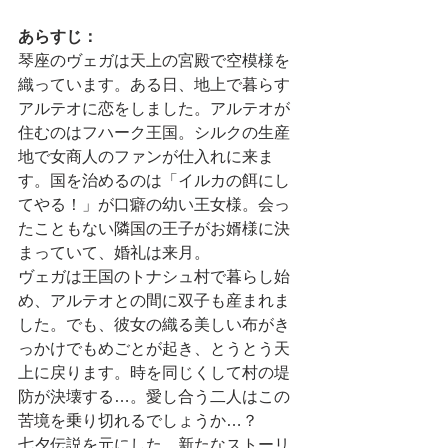
あらすじ：
琴座のヴェガは天上の宮殿で空模様を
織っています。ある日、地上で暮らす
アルテオに恋をしました。アルテオが
住むのはフハーク王国。シルクの生産
地で女商人のファンが仕入れに来ま
す。国を治めるのは「イルカの餌にし
てやる！」が口癖の幼い王女様。会っ
たこともない隣国の王子がお婿様に決
まっていて、婚礼は来月。
ヴェガは王国のトナシュ村で暮らし始
め、アルテオとの間に双子も産まれま
した。でも、彼女の織る美しい布がき
っかけでもめごとが起き、とうとう天
上に戻ります。時を同じくして村の堤
防が決壊する…。愛し合う二人はこの
苦境を乗り切れるでしょうか…？
七夕伝説を元にした、新たなストーリ