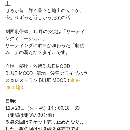
上。
はるか昔、輝く星々と地上の人々が、
今よりずっと近しかった頃の話…
劇団劇作家、11月の公演は「リーディ
ングミュージカル」。
リーディングに歌曲が加わった「劇読
み！」の新たなスタイルです。
会場；築地・汐留BLUE MOOD　
BLUE MOOD | 築地・汐留のライブハウ
ス＆レストラン BLUE MOOD (
blue-
mood.jp
)
日時:
11月23日（火・祝）14：00/18：30　
（開場は開演の30分前）
※昼の回はチケット売り止めとなりま
した。夜の回は引き続き発売中です。