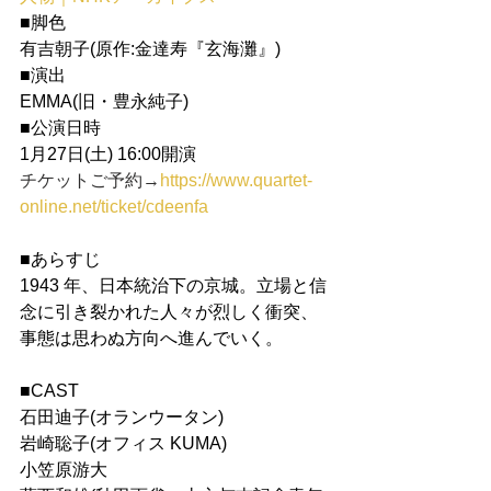
■脚色
有吉朝子(原作:金達寿『玄海灘』)
■演出
EMMA(旧・豊永純子)
■公演日時
1月27日(土) 16:00開演
チケットご予約→
https://www.quartet-
online.net/ticket/cdeenfa
■あらすじ
1943 年、日本統治下の京城。立場と信
念に引き裂かれた人々が烈しく衝突、
事態は思わぬ方向へ進んでいく。
■CAST
石田迪子(オランウータン)
岩崎聡子(オフィス KUMA)
小笠原游大