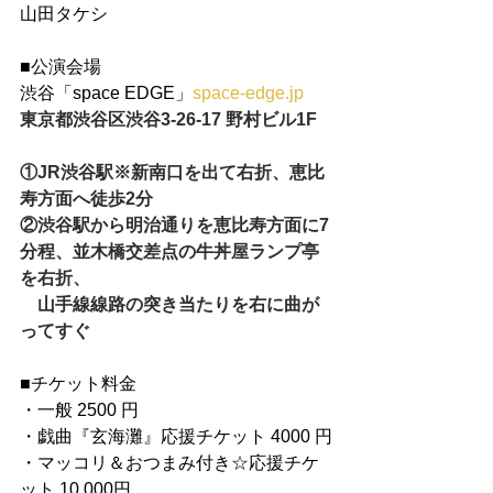
山田タケシ
■公演会場
渋谷「space EDGE」
space-edge.jp
東京都渋谷区渋谷3-26-17 野村ビル1F
①JR渋谷駅※新南口を出て右折、恵比
寿方面へ徒歩2分
②渋谷駅から明治通りを恵比寿方面に7
分程、並木橋交差点の牛丼屋ランプ亭
を右折、
　山手線線路の突き当たりを右に曲が
ってすぐ
■チケット料金
・一般 2500 円
・戯曲『玄海灘』応援チケット 4000 円
・マッコリ＆おつまみ付き☆応援チケ
ット 10.000円