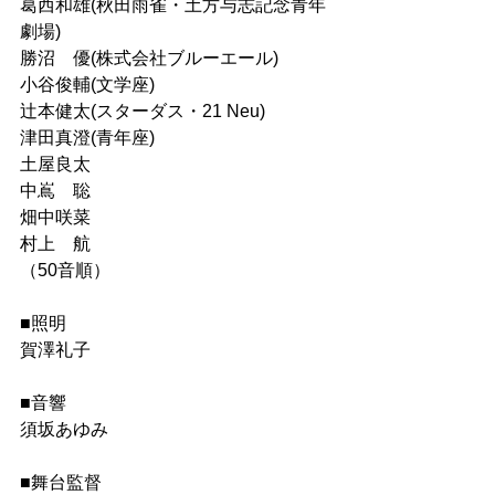
葛⻄和雄(秋田雨雀・土方与志記念⻘年
劇場)
勝沼　優(株式会社ブルーエール)
小谷俊輔(文学座)
辻本健太(スターダス・21 Neu)
津田真澄(⻘年座)
土屋良太
中嶌　聡
畑中咲菜
村上　航
（50音順）
■照明
賀澤礼子
■音響
須坂あゆみ
■舞台監督