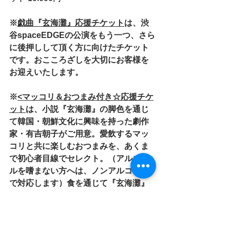
※
戯曲『玄海灘』応援チケット
は、渋
谷spaceEDGEの公演をもう一つ、さら
に後押しして頂く方に向けたチケット
です。おこころざしを大切にお客様を
お迎えいたします。
※
<マッコリ＆おつまみ付き☆応援チケ
ット
は、小説『玄海灘』の脚色を通じ
て韓国・朝鮮文化に興味を持った劇作
家・有吉朝子がご用意。愛飲するマッ
コリと共に楽しむおつまみを、あくま
で初心者目線でセレクト。（アルコー
ルを嗜まない方へは、ノンアルコール
で対応します）食を通じて『玄海灘』
の世界を「味わって」頂く応援チケッ
トとなっています。（注・会場内での
飲食はできません）