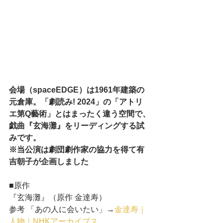
会場（spaceEDGE）は1961年建築の
元倉庫。「劇読み! 2024」の「アトリ
エ第Q藝術」とはまったく違う空間で、
戯曲『玄海灘』をリーディングする試
みです。
※当公演は劇団劇作家の協力を得て有
吉朝子が企画しました
■原作
『玄海灘』（原作 金達寿）
参考 「あの人に会いたい」→
金達寿｜
人物｜NHKアーカイブス